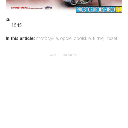
1545
In this article:
motocykle
,
opole
,
opolskie
,
turniej
,
żużel
ADVERTISEMENT