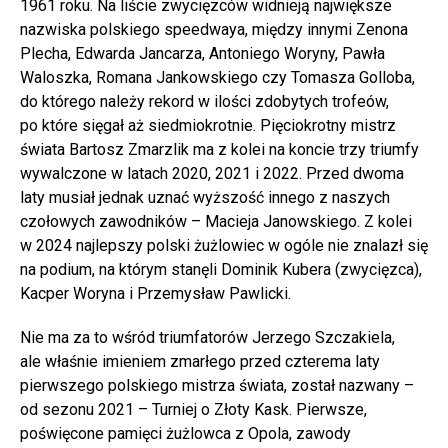
1961 roku. Na liście zwycięzców widnieją największe
nazwiska polskiego speedwaya, między innymi Zenona
Plecha, Edwarda Jancarza, Antoniego Woryny, Pawła
Waloszka, Romana Jankowskiego czy Tomasza Golloba,
do którego należy rekord w ilości zdobytych trofeów,
po które sięgał aż siedmiokrotnie. Pięciokrotny mistrz
świata Bartosz Zmarzlik ma z kolei na koncie trzy triumfy
wywalczone w latach 2020, 2021 i 2022. Przed dwoma
laty musiał jednak uznać wyższość innego z naszych
czołowych zawodników – Macieja Janowskiego. Z kolei
w 2024 najlepszy polski żużlowiec w ogóle nie znalazł się
na podium, na którym stanęli Dominik Kubera (zwycięzca),
Kacper Woryna i Przemysław Pawlicki.
Nie ma za to wśród triumfatorów Jerzego Szczakiela,
ale właśnie imieniem zmarłego przed czterema laty
pierwszego polskiego mistrza świata, został nazwany –
od sezonu 2021 – Turniej o Złoty Kask. Pierwsze,
poświęcone pamięci żużlowca z Opola, zawody