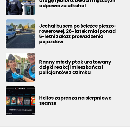
drogę i jezioro. Dwóch mężczyzn
odpowie za alkohol
Jechał busem po ścieżce pieszo-
rowerowej. 26-latek miał ponad
5-letni zakaz prowadzenia
pojazdów
Ranny młody ptak uratowany
dzięki reakcji mieszkańca i
policjantów z Ozimka
Helios zaprasza na sierpniowe
seanse