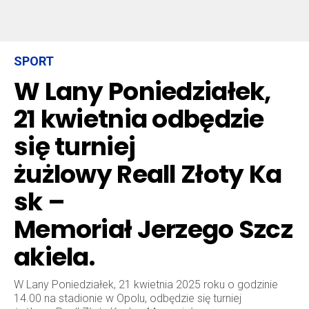
SPORT
W Lany Poniedziałek,
21 kwietnia odbędzie
się turniej
żużlowy Reall Złoty Ka
sk –
Memoriał Jerzego Szcz
akiela.
W Lany Poniedziałek, 21 kwietnia 2025 roku o godzinie
14.00 na stadionie w Opolu, odbędzie się turniej