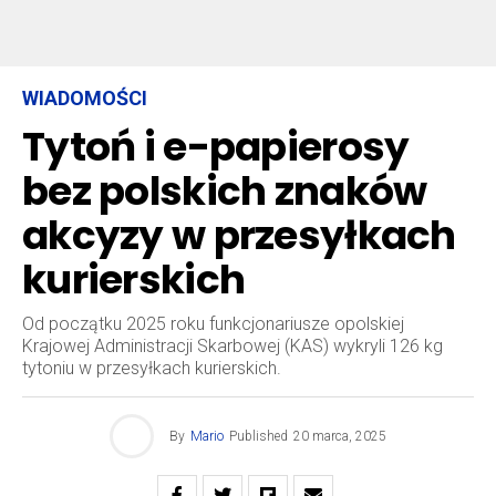
WIADOMOŚCI
Tytoń i e-papierosy
bez polskich znaków
akcyzy w przesyłkach
kurierskich
Od początku 2025 roku funkcjonariusze opolskiej
Krajowej Administracji Skarbowej (KAS) wykryli 126 kg
tytoniu w przesyłkach kurierskich.
By
Mario
Published
20 marca, 2025