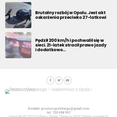
Brutalny rozbój w Opolu. Jest akt
oskarżenia przeciwko 27-latkowi
Pędził 200 km/h i pochwalił się w
sieci. 21-latek stracił prawo jazdy
i dodatkowo…
Kontakt:
prostozopolskiego@gmail.com
tel. 720 998 997
Copyright © 2020 ZoxPress Theme. Theme by MVP Themes, powered by