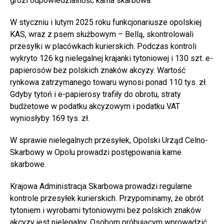
grozi odpowiedzialność karna skarbowa.
W styczniu i lutym 2025 roku funkcjonariusze opolskiej
KAS, wraz z psem służbowym – Bellą, skontrolowali
przesyłki w placówkach kurierskich. Podczas kontroli
wykryto 126 kg nielegalnej krajanki tytoniowej i 130 szt. e-
papierosów bez polskich znaków akcyzy. Wartość
rynkowa zatrzymanego towaru wynosi ponad 110 tys. zł.
Gdyby tytoń i e-papierosy trafiły do obrotu, straty
budżetowe w podatku akcyzowym i podatku VAT
wyniosłyby 169 tys. zł.
W sprawie nielegalnych przesyłek, Opolski Urząd Celno-
Skarbowy w Opolu prowadzi postępowania karne
skarbowe.
Krajowa Administracja Skarbowa prowadzi regularne
kontrole przesyłek kurierskich. Przypominamy, że obrót
tytoniem i wyrobami tytoniowymi bez polskich znaków
akcyzy jest nielegalny. Osobom próbującym wprowadzić