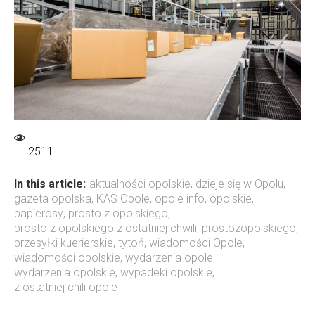
2511
In this article:
aktualności opolskie
,
dzieje się w Opolu
,
gazeta opolska
,
KAS Opole
,
opole info
,
opolskie
,
papierosy
,
prosto z opolskiego
,
prosto z opolskiego z ostatniej chwili
,
prostozopolskiego
,
przesyłki kuerierskie
,
tytoń
,
wiadomości Opole
,
wiadomości opolskie
,
wydarzenia opole
,
wydarzenia opolskie
,
wypadeki opolskie
,
z ostatniej chili opole