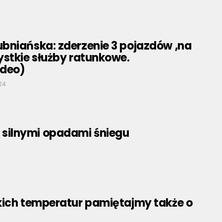
bniańska: zderzenie 3 pojazdów ,na
ystkie służby ratunkowe.
ideo)
24
 silnymi opadami śniegu
kich temperatur pamiętajmy także o