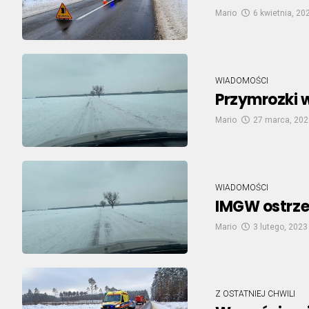
Mario
6 kwietnia, 20
WIADOMOŚCI
Przymrozki 
Mario
27 marca, 202
WIADOMOŚCI
IMGW ostrze
Mario
3 lutego, 2023
Z OSTATNIEJ CHWILI