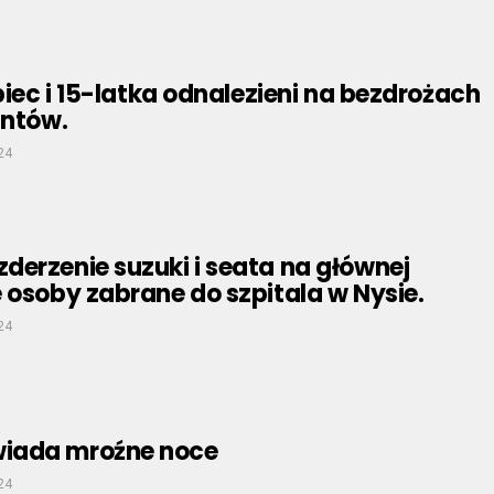
opiec i 15-latka odnalezieni na bezdrożach
antów.
24
erzenie suzuki i seata na głównej
 osoby zabrane do szpitala w Nysie.
24
iada mroźne noce
24