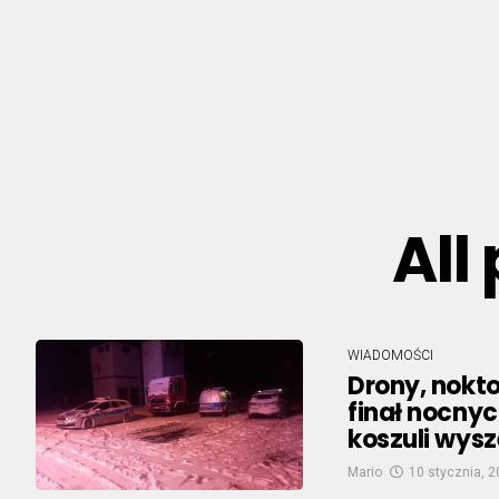
All
WIADOMOŚCI
Drony, nokt
finał nocny
koszuli wysz
Mario
10 stycznia, 