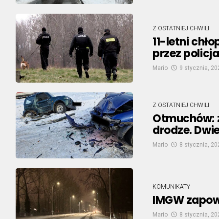
Z OSTATNIEJ CHWILI
11-letni chł
przez policj
Mario
9 stycznia, 20
Z OSTATNIEJ CHWILI
Otmuchów: zd
drodze. Dwie
Mario
8 stycznia, 20
KOMUNIKATY
IMGW zapow
Mario
8 stycznia, 20