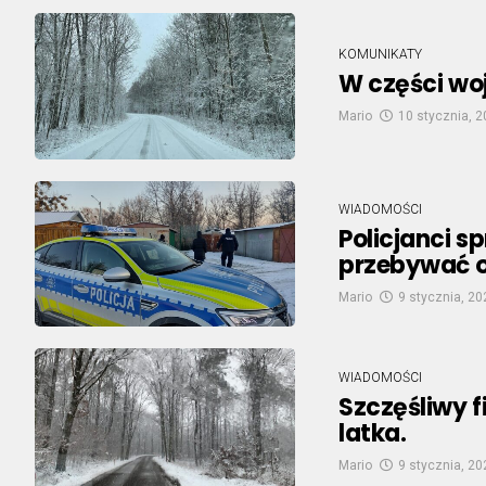
KOMUNIKATY
W części wo
Mario
10 stycznia, 
WIADOMOŚCI
Policjanci s
przebywać 
Mario
9 stycznia, 20
WIADOMOŚCI
Szczęśliwy 
latka.
Mario
9 stycznia, 20