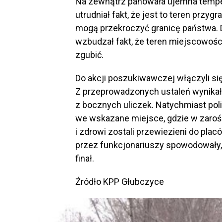
Na zewnątrz panowała ujemna temper
utrudniał fakt, że jest to teren przyg
mogą przekroczyć granicę państwa.
wzbudzał fakt, że teren miejscowości 
zgubić.
Do akcji poszukiwawczej włączyli si
Z przeprowadzonych ustaleń wynikało,
z bocznych uliczek. Natychmiast poli
we wskazane miejsce, gdzie w zaroślac
i zdrowi zostali przewiezieni do plac
przez funkcjonariuszy spowodowały,
finał.
Źródło KPP Głubczyce