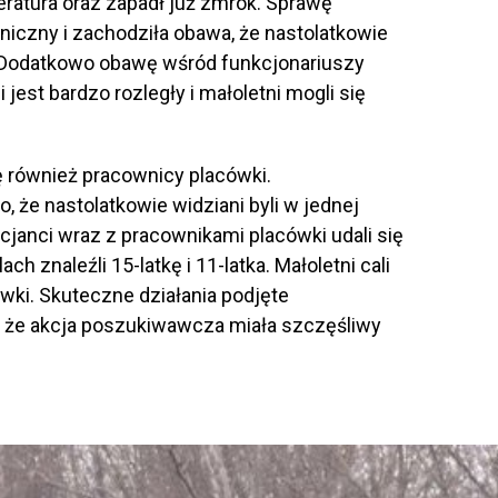
atura oraz zapadł już zmrok. Sprawę
raniczny i zachodziła obawa, że nastolatkowie
 Dodatkowo obawę wśród funkcjonariuszy
jest bardzo rozległy i małoletni mogli się
ę również pracownicy placówki.
 że nastolatkowie widziani byli w jednej
cjanci wraz z pracownikami placówki udali się
h znaleźli 15-latkę i 11-latka. Małoletni cali
ówki. Skuteczne działania podjęte
 że akcja poszukiwawcza miała szczęśliwy