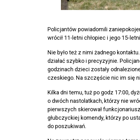
Policjantów powiadomili zaniepokoje
wrócił 11-letni chłopiec i jego 15-letn
Nie było też z nimi żadnego kontaktu
działać szybko i precyzyjnie. Policjan
godzinach dzieci zostały odnalezion
czeskiego. Na szczęście nic im się nie
Kilka dni temu, tuż po godz 17:00, dy
o dwóch nastolatkach, którzy nie wró
pierwszych skierował funkcjonarius
głubczyckiej komendy, którzy po usta
do poszukiwań.