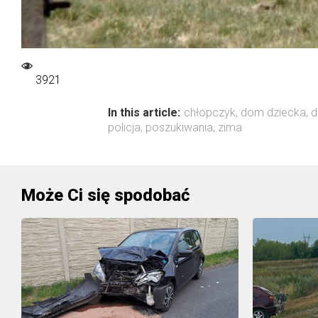
3921
In this article:
chłopczyk
,
dom dziecka
,
d
policja
,
poszukiwania
,
zima
Może Ci się spodobać