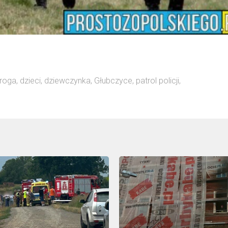
roga
,
dzieci
,
dziewczynka
,
Głubczyce
,
patrol policji
,