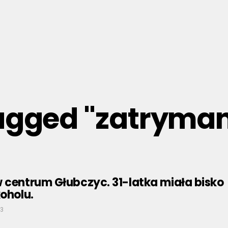
tagged "zatryma
 centrum Głubczyc. 31-latka miała bisko
koholu.
23