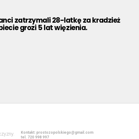
anci zatrzymali 28-latkę za kradzież
iecie grozi 5 lat więzienia.
Kontakt:
prostozopolskiego@gmail.com
tel. 720 998 997