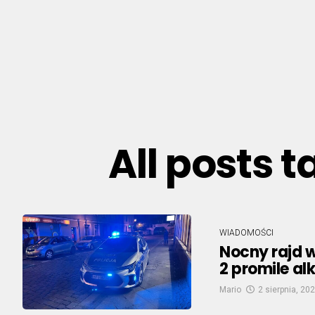
All posts 
WIADOMOŚCI
Nocny rajd w
2 promile al
Mario
2 sierpnia, 20