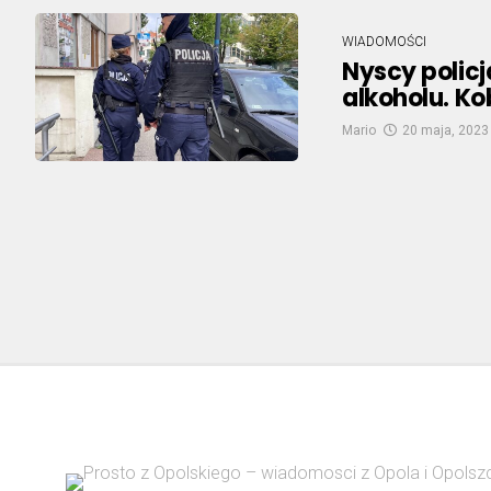
WIADOMOŚCI
Nyscy policj
alkoholu. Kob
Mario
20 maja, 2023