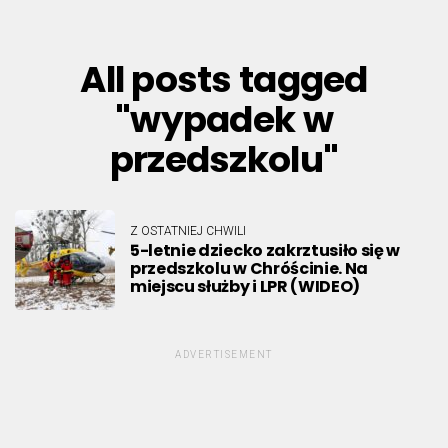
All posts tagged
"wypadek w
przedszkolu"
Z OSTATNIEJ CHWILI
5-letnie dziecko zakrztusiło się w
przedszkolu w Chróścinie. Na
miejscu służby i LPR (WIDEO)
ADVERTISEMENT