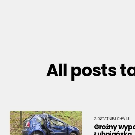
All posts
Z OSTATNIEJ CHWILI
Groźny wyp
Łubniańską.