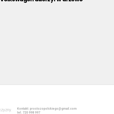
Kontakt:
prostozopolskiego@gmail.com
tel. 720 998 997