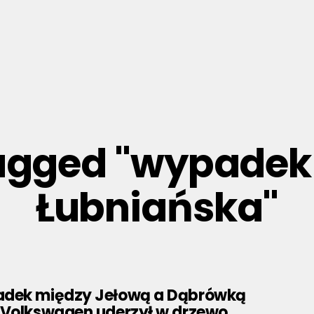
 tagged "wypade
Łubniańska"
adek między Jełową a Dąbrówką
 Volkswagen uderzył w drzewo