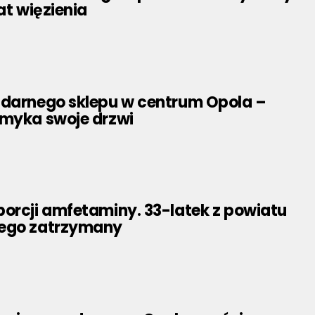
at więzienia
ndarnego sklepu w centrum Opola –
amyka swoje drzwi
orcji amfetaminy. 33-latek z powiatu
iego zatrzymany