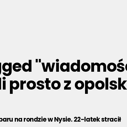
agged "wiadomości
i prosto z opols
baru na rondzie w Nysie. 22-latek stracił