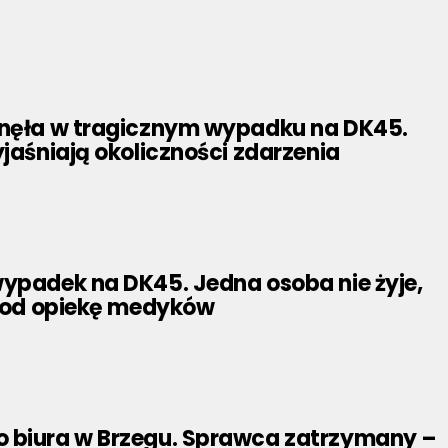
inęła w tragicznym wypadku na DK45.
yjaśniają okoliczności zdarzenia
wypadek na DK45. Jedna osoba nie żyje,
 pod opiekę medyków
 biura w Brzegu. Sprawca zatrzymany –