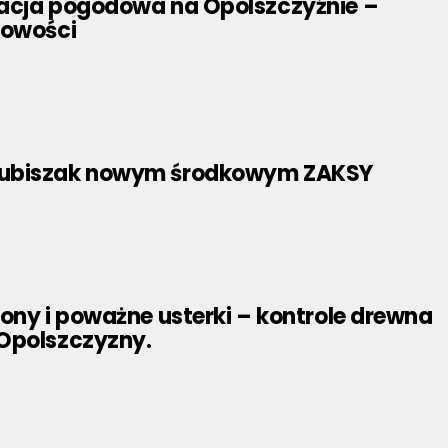
acja pogodowa na Opolszczyźnie –
towości
ubiszak nowym środkowym ZAKSY
ony i poważne usterki – kontrole drewna
Opolszczyzny.