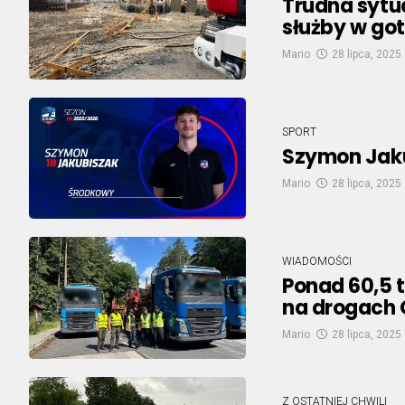
Trudna sytu
służby w go
Mario
28 lipca, 2025
SPORT
Szymon Jak
Mario
28 lipca, 2025
WIADOMOŚCI
Ponad 60,5 t
na drogach 
Mario
28 lipca, 2025
Z OSTATNIEJ CHWILI