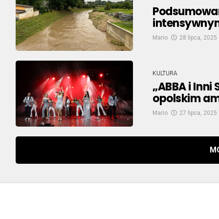
Podsumowani
intensywnym
Mario
28 lipca, 2025
KULTURA
„ABBA i Inni
opolskim am
Mario
27 lipca, 2025
M