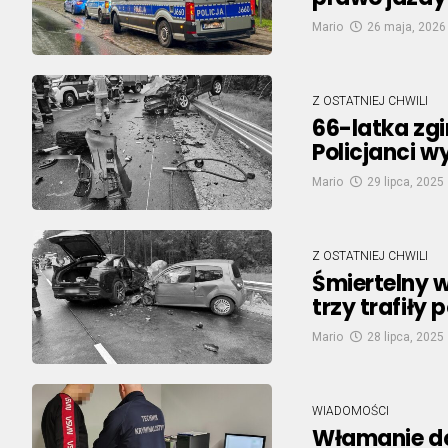
Mario
26 maja, 2026
Z OSTATNIEJ CHWILI
66-latka zg
Policjanci w
Mario
29 lipca, 2025
Z OSTATNIEJ CHWILI
Śmiertelny 
trzy trafiły
Mario
28 lipca, 2025
WIADOMOŚCI
Włamanie do