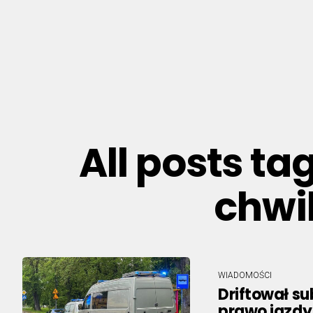
All posts t
chwil
WIADOMOŚCI
Driftował su
prawo jazdy