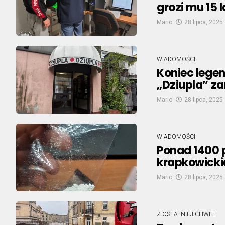
grozi mu 15 l
Mario
28 lipca, 2025
WIADOMOŚCI
Koniec lege
„Dziupla” z
Mario
28 lipca, 2025
WIADOMOŚCI
Ponad 1400 p
krapkowick
Mario
28 lipca, 2025
Z OSTATNIEJ CHWILI