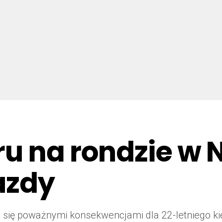
u na rondzie w N
azdy
y się poważnymi konsekwencjami dla 22-letniego k