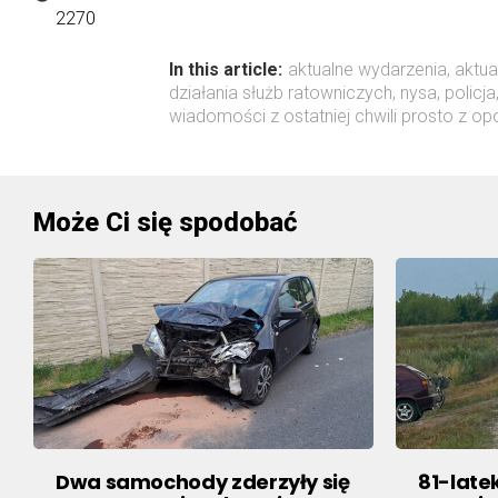
2270
In this article:
aktualne wydarzenia
,
aktua
działania służb ratowniczych
,
nysa
,
policja
wiadomości z ostatniej chwili prosto z op
Może Ci się spodobać
Dwa samochody zderzyły się
81-late