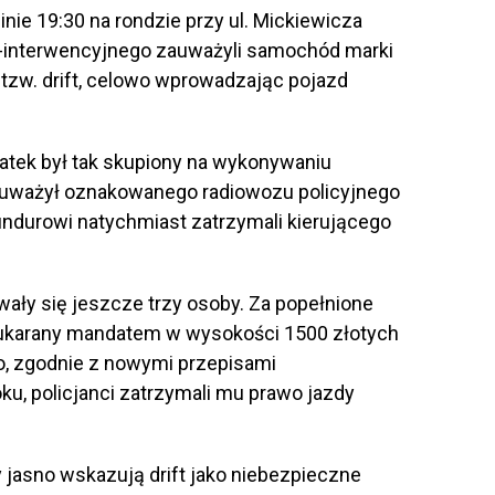
nie 19:30 na rondzie przy ul. Mickiewicza
wo-interwencyjnego zauważyli samochód marki
tzw. drift, celowo wprowadzając pojazd
latek był tak skupiony na wykonywaniu
auważył oznakowanego radiowozu policyjnego
undurowi natychmiast zatrzymali kierującego
ały się jeszcze trzy osoby. Za popełnione
 ukarany mandatem w wysokości 1500 złotych
o, zgodnie z nowymi przepisami
u, policjanci zatrzymali mu prawo jazdy
 jasno wskazują drift jako niebezpieczne