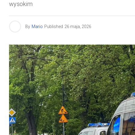
wysokim
By
Mario
Published
26 maja, 2026