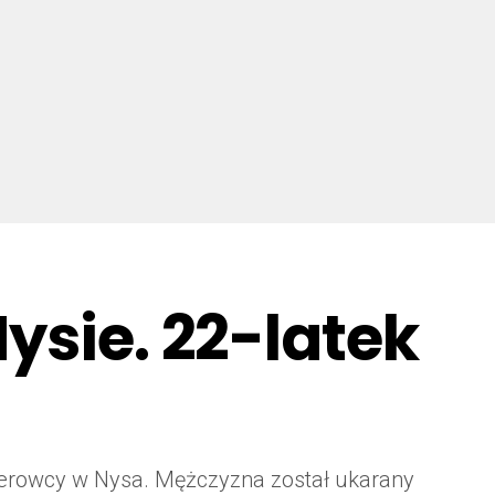
ysie. 22-latek
ierowcy w Nysa. Mężczyzna został ukarany