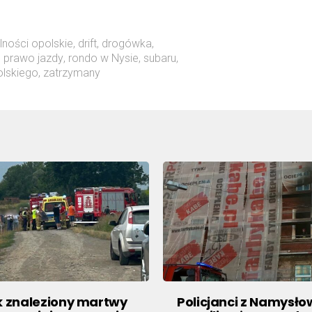
lności opolskie
,
drift
,
drogówka
,
,
prawo jazdy
,
rondo w Nysie
,
subaru
,
olskiego
,
zatrzymany
k znaleziony martwy
Policjanci z Namysł