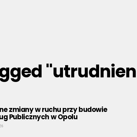
agged "utrudnie
jne zmiany w ruchu przy budowie
ug Publicznych w Opolu
26