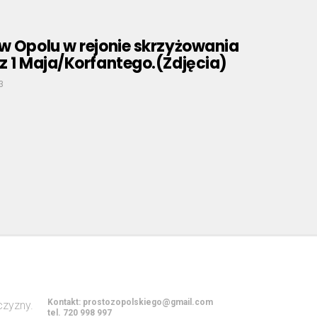
w Opolu w rejonie skrzyżowania
z 1 Maja/Korfantego.(Zdjęcia)
3
Kontakt:
prostozopolskiego@gmail.com
tel. 720 998 997