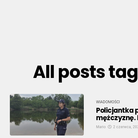
All posts ta
WIADOMOŚCI
Policjantka 
mężczyznę. 
Mario
2 czerwca, 20