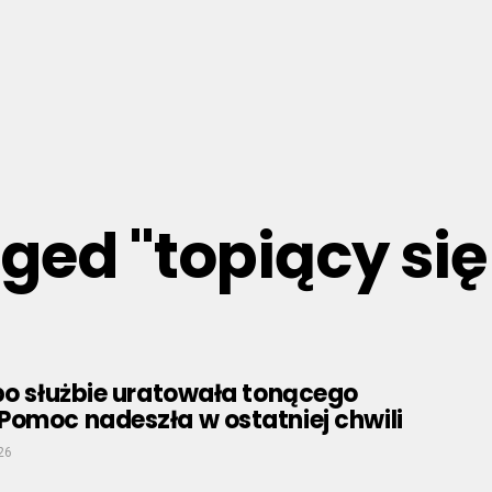
gged "topiący s
po służbie uratowała tonącego
Pomoc nadeszła w ostatniej chwili
26