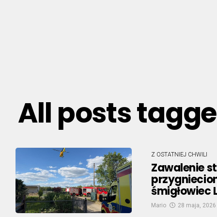
All posts tagg
Z OSTATNIEJ CHWILI
Zawalenie s
przygniecio
śmigłowiec 
Mario
28 maja, 2026