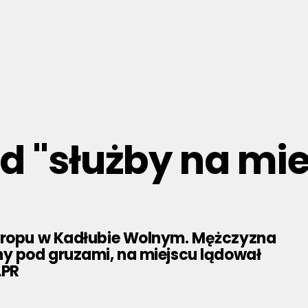
ed "służby na m
tropu w Kadłubie Wolnym. Mężczyzna
ny pod gruzami, na miejscu lądował
LPR