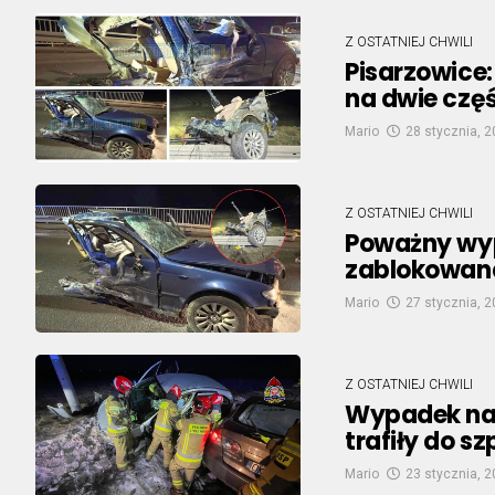
Z OSTATNIEJ CHWILI
Pisarzowice
na dwie częś
Mario
28 stycznia, 
Z OSTATNIEJ CHWILI
Poważny wy
zablokowana
Mario
27 stycznia, 
Z OSTATNIEJ CHWILI
Wypadek na 
trafiły do s
Mario
23 stycznia, 