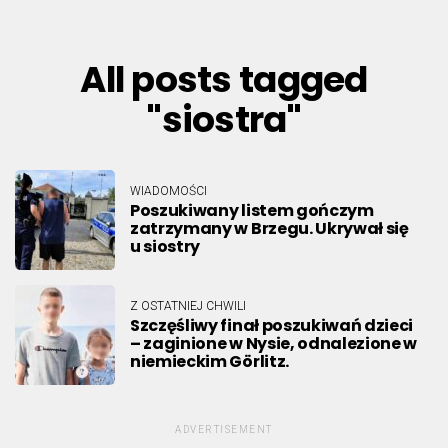
All posts tagged
"siostra"
WIADOMOŚCI
Poszukiwany listem gończym
zatrzymany w Brzegu. Ukrywał się
u siostry
Z OSTATNIEJ CHWILI
Szczęśliwy finał poszukiwań dzieci
– zaginione w Nysie, odnalezione w
niemieckim Görlitz.
ADVERTISEMENT