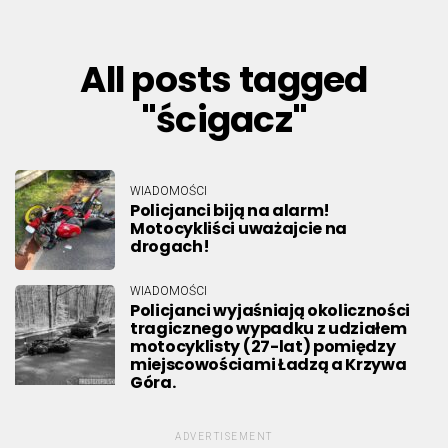
All posts tagged
"ścigacz"
WIADOMOŚCI
Policjanci biją na alarm!
Motocykliści uważajcie na
drogach!
WIADOMOŚCI
Policjanci wyjaśniają okoliczności
tragicznego wypadku z udziałem
motocyklisty (27-lat) pomiędzy
miejscowościami Ładzą a Krzywa
Góra.
ADVERTISEMENT