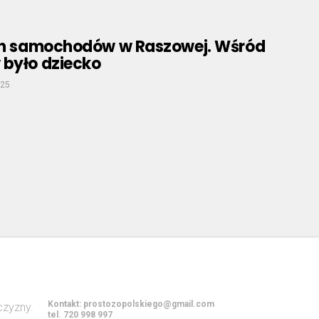
ech samochodów w Raszowej. Wśród
 było dziecko
025
Kontakt:
prostozopolskiego@gmail.com
tel. 720 998 997