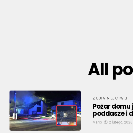
All p
Z OSTATNIEJ CHWILI
Pożar domu 
poddasze i 
Mario
2 lutego, 2026