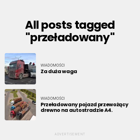
All posts tagged
"przeładowany"
WIADOMOŚCI
Za duża waga
WIADOMOŚCI
Przeładowany pojazd przewożący
drewno na autostradzie A4.
ADVERTISEMENT