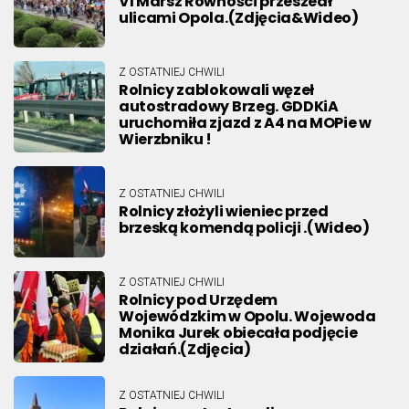
VI Marsz Równości przeszedł
ulicami Opola.(Zdjęcia&Wideo)
Z OSTATNIEJ CHWILI
Rolnicy zablokowali węzeł
autostradowy Brzeg. GDDKiA
uruchomiła zjazd z A4 na MOPie w
Wierzbniku !
Z OSTATNIEJ CHWILI
Rolnicy złożyli wieniec przed
brzeską komendą policji .(Wideo)
Z OSTATNIEJ CHWILI
Rolnicy pod Urzędem
Wojewódzkim w Opolu. Wojewoda
Monika Jurek obiecała podjęcie
działań.(Zdjęcia)
Z OSTATNIEJ CHWILI