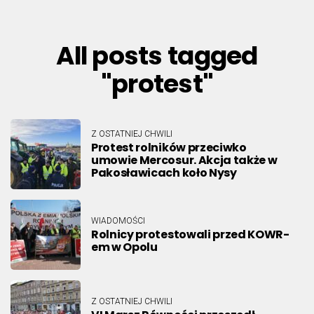
All posts tagged
"protest"
Z OSTATNIEJ CHWILI
Protest rolników przeciwko
umowie Mercosur. Akcja także w
Pakosławicach koło Nysy
WIADOMOŚCI
Rolnicy protestowali przed KOWR-
em w Opolu
Z OSTATNIEJ CHWILI