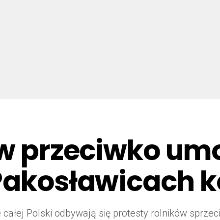
ów przeciwko um
Pakosławicach k
e całej Polski odbywają się protesty rolników sprze