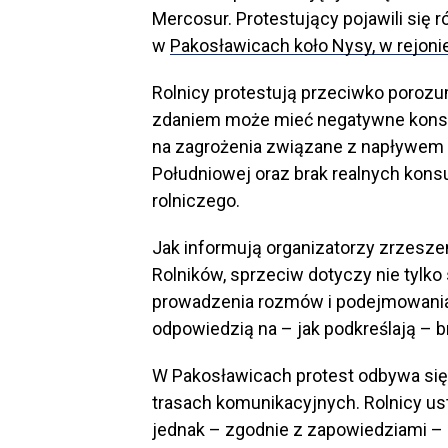
Mercosur. Protestujący pojawili się 
w
Pakosławicach koło Nysy, w rejonie
Rolnicy protestują przeciwko poroz
zdaniem może mieć negatywne konse
na zagrożenia związane z napływem 
Południowej oraz brak realnych konsu
rolniczego.
Jak informują organizatorzy zrzesz
Rolników, sprzeciw dotyczy nie tylk
prowadzenia rozmów i podejmowania d
odpowiedzią na – jak podkreślają – br
W Pakosławicach protest odbywa si
trasach komunikacyjnych. Rolnicy ust
jednak – zgodnie z zapowiedziami –