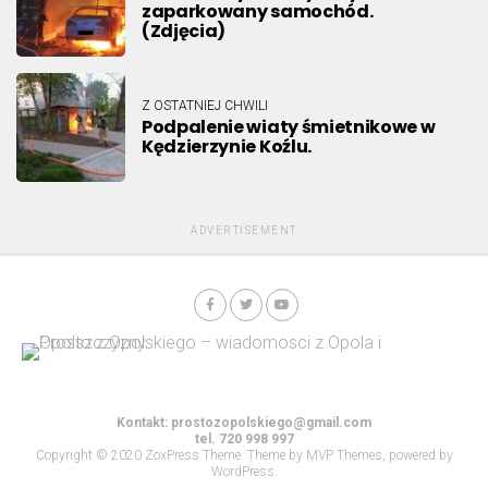
zaparkowany samochód.
(Zdjęcia)
Z OSTATNIEJ CHWILI
Podpalenie wiaty śmietnikowe w
Kędzierzynie Koźlu.
ADVERTISEMENT
Kontakt:
prostozopolskiego@gmail.com
tel. 720 998 997
Copyright © 2020 ZoxPress Theme. Theme by MVP Themes, powered by
WordPress.