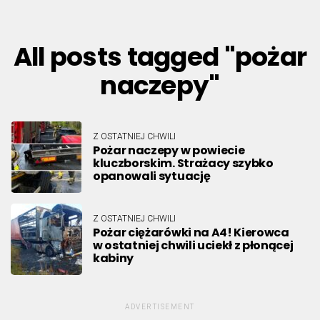
All posts tagged "pożar
naczepy"
Z OSTATNIEJ CHWILI
Pożar naczepy w powiecie
kluczborskim. Strażacy szybko
opanowali sytuację
Z OSTATNIEJ CHWILI
Pożar ciężarówki na A4! Kierowca
w ostatniej chwili uciekł z płonącej
kabiny
ADVERTISEMENT