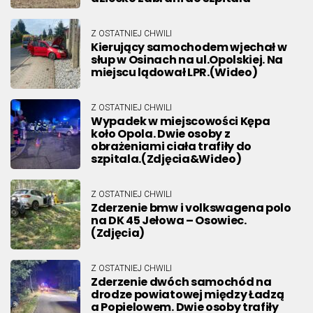
Z OSTATNIEJ CHWILI
Kierujący samochodem wjechał w
słup w Osinach na ul.Opolskiej. Na
miejscu lądował LPR.(Wideo)
Z OSTATNIEJ CHWILI
Wypadek w miejscowości Kępa
koło Opola. Dwie osoby z
obrażeniami ciała trafiły do
szpitala.(Zdjęcia&Wideo)
Z OSTATNIEJ CHWILI
Zderzenie bmw i volkswagena polo
na DK 45 Jełowa – Osowiec.
(Zdjęcia)
Z OSTATNIEJ CHWILI
Zderzenie dwóch samochód na
drodze powiatowej między Ładzą
a Popielowem. Dwie osoby trafiły