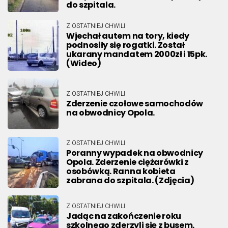
do szpitala.
Z OSTATNIEJ CHWILI
Wjechał autem na tory, kiedy
podnosiły się rogatki. Został
ukarany mandatem 2000zł i 15pk.
(Wideo)
Z OSTATNIEJ CHWILI
Zderzenie czołowe samochodów
na obwodnicy Opola.
Z OSTATNIEJ CHWILI
Poranny wypadek na obwodnicy
Opola. Zderzenie ciężarówki z
osobówką. Ranna kobieta
zabrana do szpitala. (Zdjęcia)
Z OSTATNIEJ CHWILI
Jadąc na zakończenie roku
szkolnego zderzyli się z busem.