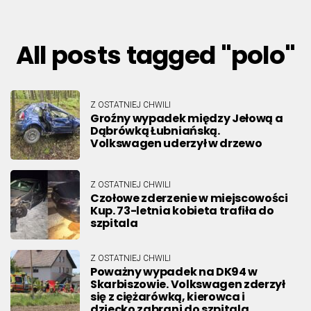
All posts tagged "polo"
Z OSTATNIEJ CHWILI
Groźny wypadek między Jełową a
Dąbrówką Łubniańską.
Volkswagen uderzył w drzewo
Z OSTATNIEJ CHWILI
Czołowe zderzenie w miejscowości
Kup. 73-letnia kobieta trafiła do
szpitala
Z OSTATNIEJ CHWILI
Poważny wypadek na DK94 w
Skarbiszowie. Volkswagen zderzył
się z ciężarówką, kierowca i
dziecko zabrani do szpitala