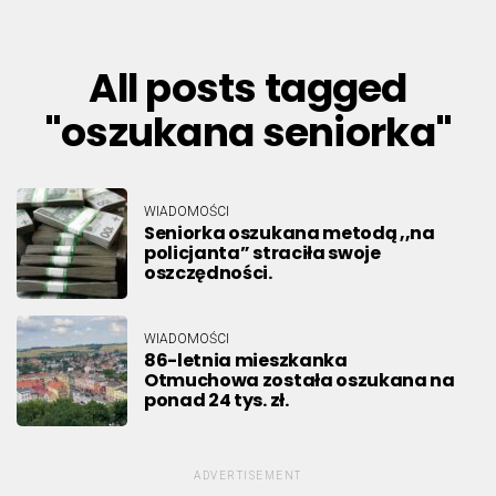
All posts tagged
"oszukana seniorka"
WIADOMOŚCI
Seniorka oszukana metodą ,,na
policjanta” straciła swoje
oszczędności.
WIADOMOŚCI
86-letnia mieszkanka
Otmuchowa została oszukana na
ponad 24 tys. zł.
ADVERTISEMENT