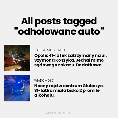
All posts tagged
"odholowane auto"
Z OSTATNIEJ CHWILI
Opole: 41-latek zatrzymany na ul.
Szymona Koszyka. Jechał mimo
sądowego zakazu. Dodatkowo …
WIADOMOŚCI
Nocny rajd w centrum Głubczyc.
31-latka miała bisko 2 promile
alkoholu.
ADVERTISEMENT