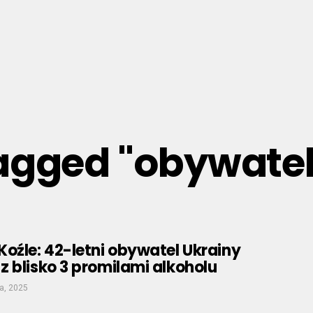
tagged "obywate
oźle: 42-letni obywatel Ukrainy
 blisko 3 promilami alkoholu
a, 2025