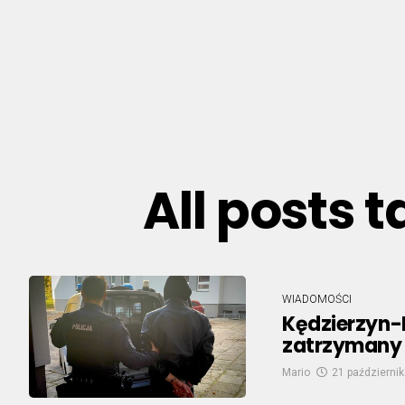
All posts 
WIADOMOŚCI
Kędzierzyn-K
zatrzymany z
Mario
21 październik