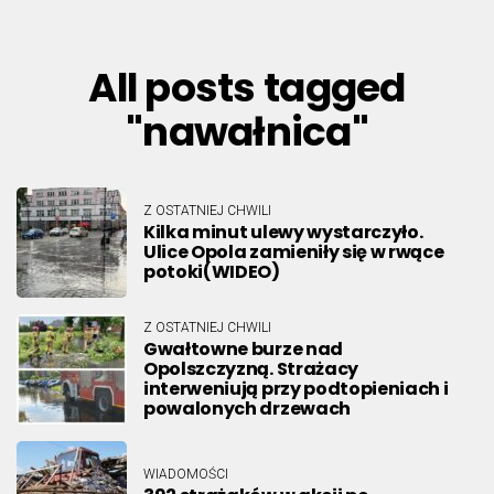
All posts tagged
"nawałnica"
Z OSTATNIEJ CHWILI
Kilka minut ulewy wystarczyło.
Ulice Opola zamieniły się w rwące
potoki(WIDEO)
Z OSTATNIEJ CHWILI
Gwałtowne burze nad
Opolszczyzną. Strażacy
interweniują przy podtopieniach i
powalonych drzewach
WIADOMOŚCI