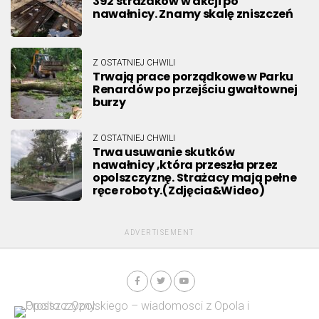
392 strażaków w akcji po
nawałnicy. Znamy skalę zniszczeń
Z OSTATNIEJ CHWILI
Trwają prace porządkowe w Parku
Renardów po przejściu gwałtownej
burzy
Z OSTATNIEJ CHWILI
Trwa usuwanie skutków
nawałnicy ,która przeszła przez
opolszczyznę. Strażacy mają pełne
ręce roboty.(Zdjęcia&Wideo)
ADVERTISEMENT