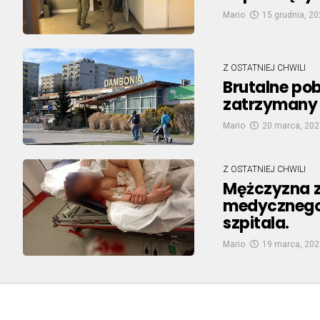
Mario
15 grudnia, 2
Z OSTATNIEJ CHWILI
Brutalne po
zatrzymany 
Mario
20 marca, 202
Z OSTATNIEJ CHWILI
Mężczyzna z
medycznego.
szpitala.
Mario
19 marca, 202