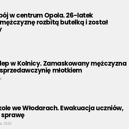
bój w centrum Opola. 26-latek
mężczyznę rozbitą butelką i został
y
lep w Kolnicy. Zamaskowany mężczyzna
 sprzedawczynię młotkiem
6
zkole we Włodarach. Ewakuacja uczniów,
a sprawę
a, 2025