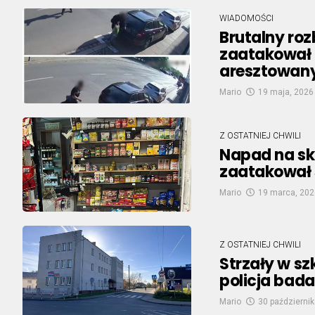
WIADOMOŚCI
Brutalny roz
zaatakował 
aresztowan
Mario
19 maja, 2026
Z OSTATNIEJ CHWILI
Napad na sk
zaatakował
Mario
19 marca, 202
Z OSTATNIEJ CHWILI
Strzały w s
policja bad
Mario
30 październik