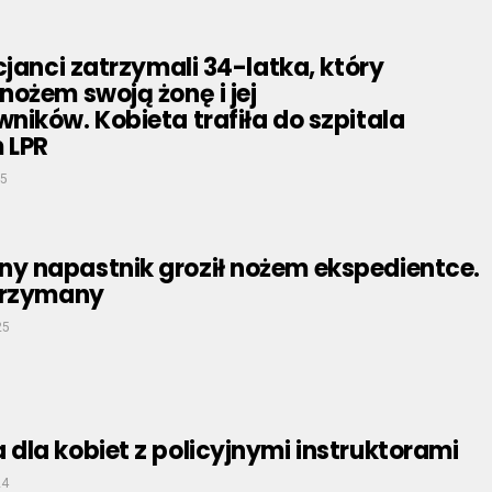
cjanci zatrzymali 34-latka, który
ożem swoją żonę i jej
ików. Kobieta trafiła do szpitala
 LPR
25
 napastnik groził nożem ekspedientce.
trzymany
25
la kobiet z policyjnymi instruktorami
24