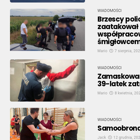
WIADOMOŚCI
Brzescy poli
zaatakował n
współpracown
śmigłowcem
Mario
7 sierpnia, 20
WIADOMOŚCI
Zamaskowany
39-latek za
Mario
8 kwietnia, 20
WIADOMOŚCI
Samoobrona d
Jack
12 grudnia, 20