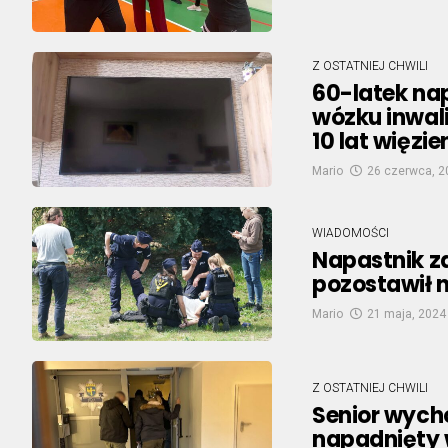
Z OSTATNIEJ CHWILI
60-latek na
wózku inwal
10 lat więzie
Mario
26 czerwca, 2
WIADOMOŚCI
Napastnik z
pozostawił 
Mario
21 maja, 2024
Z OSTATNIEJ CHWILI
Senior wycho
napadnięty 