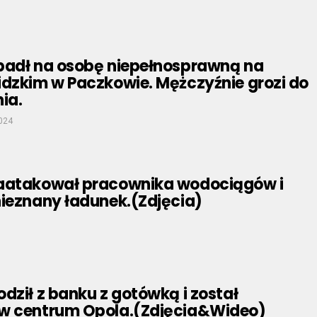
padł na osobę niepełnosprawną na
idzkim w Paczkowie. Mężczyźnie grozi do
nia.
024
aatakował pracownika wodociągów i
nieznany ładunek.(Zdjęcia)
dził z banku z gotówką i został
w centrum Opola.(Zdjęcia&Wideo)