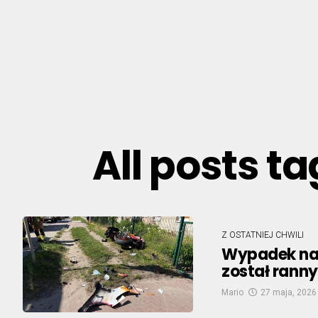
All posts t
Z OSTATNIEJ CHWILI
Wypadek na 
został rann
Mario
27 maja, 2026