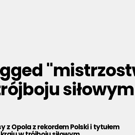
tagged "mistrzost
trójboju siłowym
y z Opola z rekordem Polski i tytułem
kraju w trójboju siłowym