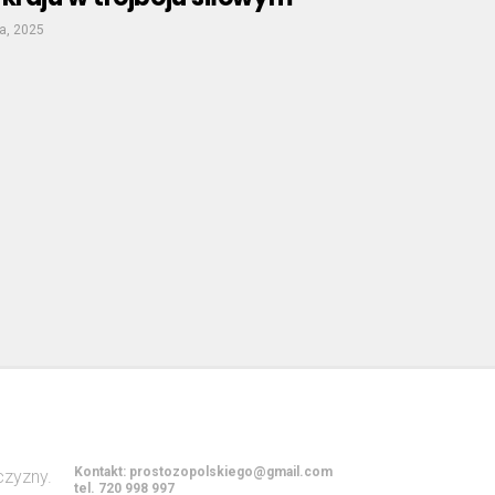
a, 2025
Kontakt:
prostozopolskiego@gmail.com
tel. 720 998 997