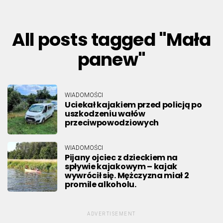
All posts tagged "Mała
panew"
WIADOMOŚCI
Uciekał kajakiem przed policją po
uszkodzeniu wałów
przeciwpowodziowych
WIADOMOŚCI
Pijany ojciec z dzieckiem na
spływie kajakowym – kajak
wywrócił się. Mężczyzna miał 2
promile alkoholu.
ADVERTISEMENT