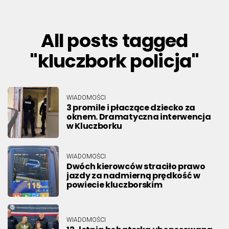
All posts tagged
"kluczbork policja"
WIADOMOŚCI
3 promile i płaczące dziecko za
oknem. Dramatyczna interwencja
w Kluczborku
WIADOMOŚCI
Dwóch kierowców straciło prawo
jazdy za nadmierną prędkość w
powiecie kluczborskim
WIADOMOŚCI