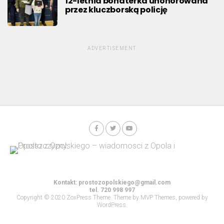
12-letnia bohaterka uhonorowana
przez kluczborską policję
ADVERTISEMENT
Kontakt:
prostozopolskiego@gmail.com
tel. 720 998 997
Copyright © 2020 ZoxPress Theme. Theme by MVP Themes, powered by
WordPress.