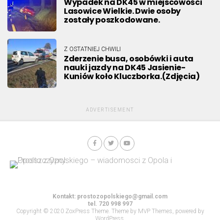
Wypadek na DK45 w miejscowości
Lasowice Wielkie. Dwie osoby
zostały poszkodowane.
Z OSTATNIEJ CHWILI
Zderzenie busa, osobówki i auta
nauki jazdy na DK45 Jasienie-
Kuniów koło Kluczborka.(Zdjęcia)
ADVERTISEMENT
Kontakt:
prostozopolskiego@gmail.com
tel. 720 998 997
Copyright © 2020 ZoxPress Theme. Theme by MVP Themes, powered by
WordPress.