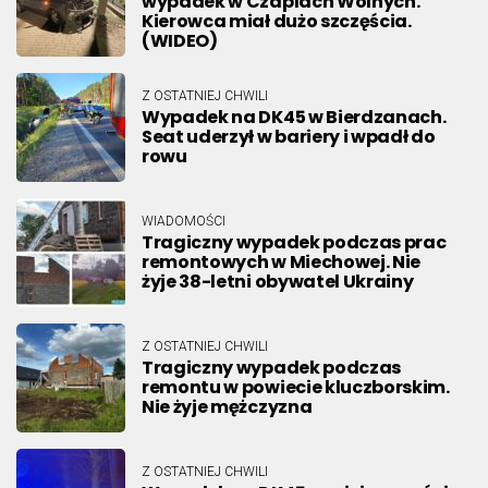
wypadek w Czaplach Wolnych.
Kierowca miał dużo szczęścia.
(WIDEO)
Z OSTATNIEJ CHWILI
Wypadek na DK45 w Bierdzanach.
Seat uderzył w bariery i wpadł do
rowu
WIADOMOŚCI
Tragiczny wypadek podczas prac
remontowych w Miechowej. Nie
żyje 38-letni obywatel Ukrainy
Z OSTATNIEJ CHWILI
Tragiczny wypadek podczas
remontu w powiecie kluczborskim.
Nie żyje mężczyzna
Z OSTATNIEJ CHWILI