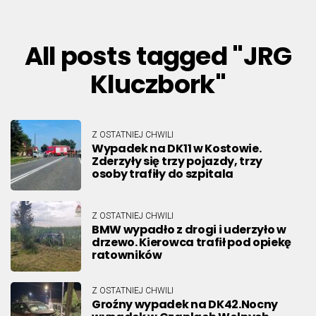
All posts tagged "JRG
Kluczbork"
Z OSTATNIEJ CHWILI
Wypadek na DK11 w Kostowie.
Zderzyły się trzy pojazdy, trzy
osoby trafiły do szpitala
Z OSTATNIEJ CHWILI
BMW wypadło z drogi i uderzyło w
drzewo. Kierowca trafił pod opiekę
ratowników
Z OSTATNIEJ CHWILI
Groźny wypadek na DK42.Nocny