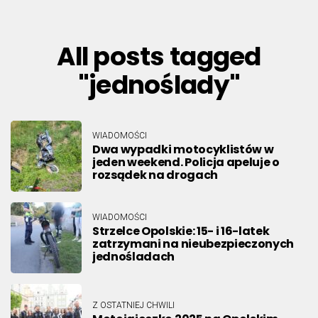
All posts tagged
"jednoślady"
WIADOMOŚCI
Dwa wypadki motocyklistów w
jeden weekend. Policja apeluje o
rozsądek na drogach
WIADOMOŚCI
Strzelce Opolskie: 15- i 16-latek
zatrzymani na nieubezpieczonych
jednośladach
Z OSTATNIEJ CHWILI