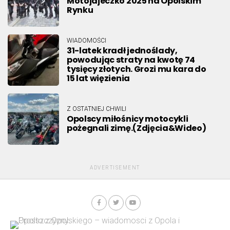
Motojajeczko 2025 na Opolskim
Rynku
WIADOMOŚCI
31-latek kradł jednoślady,
powodując straty na kwotę 74
tysięcy złotych. Grozi mu kara do
15 lat więzienia
Z OSTATNIEJ CHWILI
Opolscy miłośnicy motocykli
pożegnali zimę.(Zdjęcia&Wideo)
ADVERTISEMENT