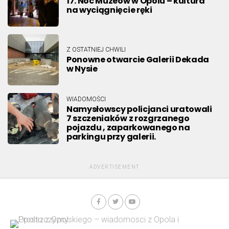
17. Noc Muzeów w Opolu – kultura
na wyciągnięcie ręki
Z OSTATNIEJ CHWILI
Ponowne otwarcie Galerii Dekada
w Nysie
WIADOMOŚCI
Namysłowscy policjanci uratowali
7 szczeniaków z rozgrzanego
pojazdu , zaparkowanego na
parkingu przy galerii.
ADVERTISEMENT