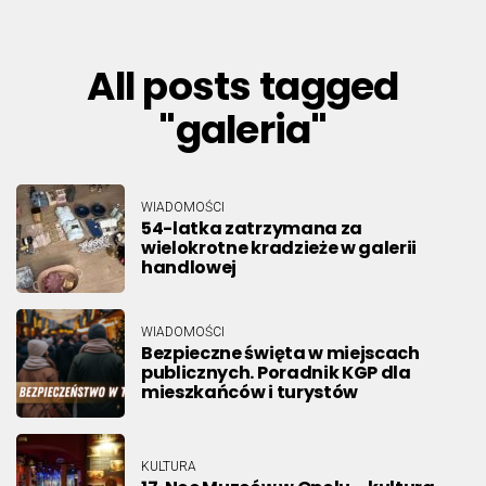
All posts tagged
"galeria"
WIADOMOŚCI
54-latka zatrzymana za
wielokrotne kradzieże w galerii
handlowej
WIADOMOŚCI
Bezpieczne święta w miejscach
publicznych. Poradnik KGP dla
mieszkańców i turystów
KULTURA