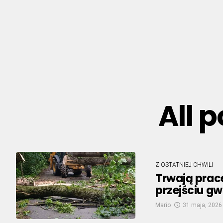
All 
Z OSTATNIEJ CHWILI
Trwają prac
przejściu g
Mario
31 maja, 2026