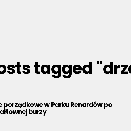
posts tagged "dr
e porządkowe w Parku Renardów po
wałtownej burzy