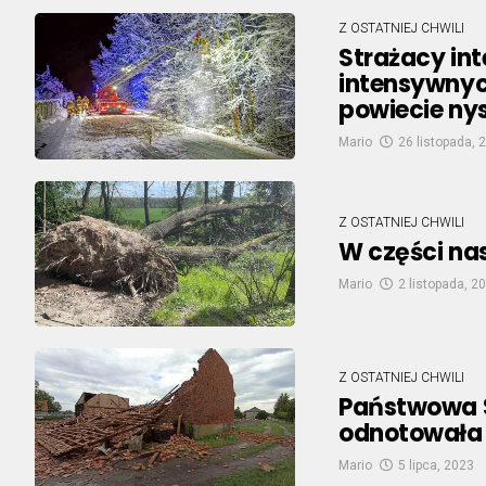
Z OSTATNIEJ CHWILI
Strażacy in
intensywnyc
powiecie ny
Mario
26 listopada, 
Z OSTATNIEJ CHWILI
W części na
Mario
2 listopada, 2
Z OSTATNIEJ CHWILI
Państwowa S
odnotowała 
Mario
5 lipca, 2023