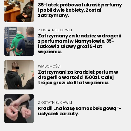
35-latek próbował ukraść perfumy
i pobił dwie kobiety. Został
zatrzymany.
Z OSTATNIEJ CHWILI
Zatrzymany za kradzież w drogerii
z perfumami w Namysłowie. 35-
latkowi z Oławy grozi 5-lat
więzienia.
WIADOMOŚCI
Zatrzymani za kradzież perfum w
drogerii o wartości 1500zł. Całej
trójce grozi do 5 lat więzienia.
Z OSTATNIEJ CHWILI
Kradli „na kasę samoobsługową”-
usłyszeli zarzuty.