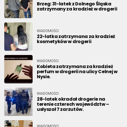
Brzeg: 31-latek z Dolnego Śląska
zatrzymany za kradzież w drogerii
WIADOMOŚCI
22-latka zatrzymana za kradzież
kosmetyków w drogerii
WIADOMOŚCI
Kobieta zatrzymana za kradzież
perfum w drogerii na ulicy Celnej w
Nysie.
WIADOMOŚCI
28-latek okradał drogerie na
terenie czterech województw –
usłyszał 7 zarzutów.
WIADOMOŚCI