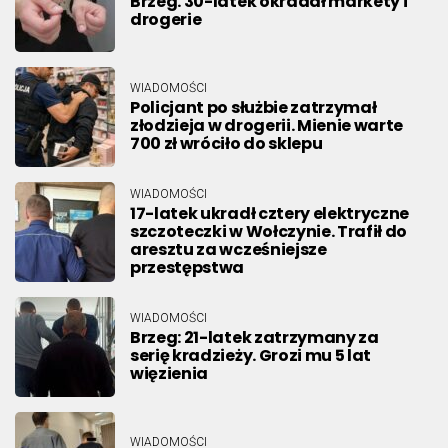
Brzeg. 30-latek okradał markety i
drogerie
WIADOMOŚCI
Policjant po służbie zatrzymał
złodzieja w drogerii. Mienie warte
700 zł wróciło do sklepu
WIADOMOŚCI
17-latek ukradł cztery elektryczne
szczoteczki w Wołczynie. Trafił do
aresztu za wcześniejsze
przestępstwa
WIADOMOŚCI
Brzeg: 21-latek zatrzymany za
serię kradzieży. Grozi mu 5 lat
więzienia
WIADOMOŚCI