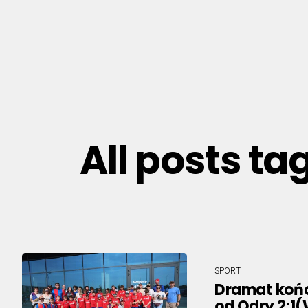
All posts t
SPORT
Dramat końc
od Odry 2:1