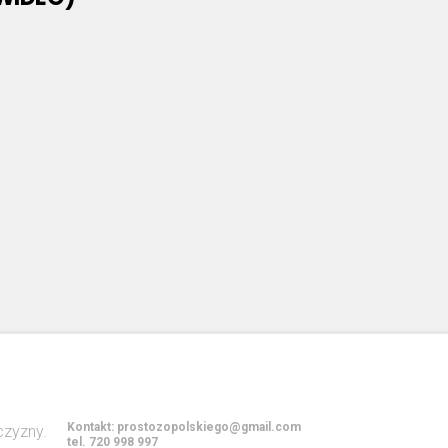
Kontakt:
prostozopolskiego@gmail.com
tel. 720 998 997