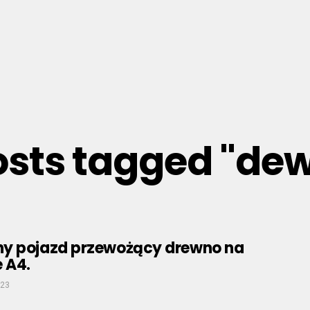
posts tagged "de
y pojazd przewożący drewno na
 A4.
023