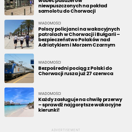
wobec pasażerów
niewpuszczonych na pokład
samolotu do Chorwacji
WIADOMOŚCI
Polscy policjanci na wakacyjnych
patrolach w Chorwacji i Bułgarii –
bezpieczeństwo Polaków nad
Adriatykiem i Morzem Czarnym
WIADOMOŚCI
Bezpośredni pociąg z Polski do
Chorwacji rusza już 27 czerwca
WIADOMOŚCI
Każdy zasługuje na chwilę przerwy
– sprawdź najgorętsze wakacyjne
kierunki!
ADVERTISEMENT