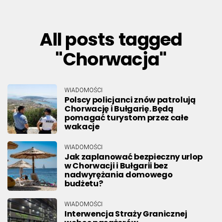
All posts tagged
"Chorwacja"
WIADOMOŚCI
Polscy policjanci znów patrolują
Chorwację i Bułgarię. Będą
pomagać turystom przez całe
wakacje
WIADOMOŚCI
Jak zaplanować bezpieczny urlop
w Chorwacji i Bułgarii bez
nadwyrężania domowego
budżetu?
WIADOMOŚCI
Interwencja Straży Granicznej