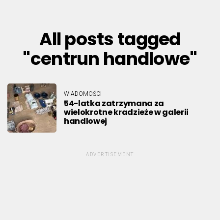
All posts tagged
"centrun handlowe"
WIADOMOŚCI
54-latka zatrzymana za
wielokrotne kradzieże w galerii
handlowej
ADVERTISEMENT