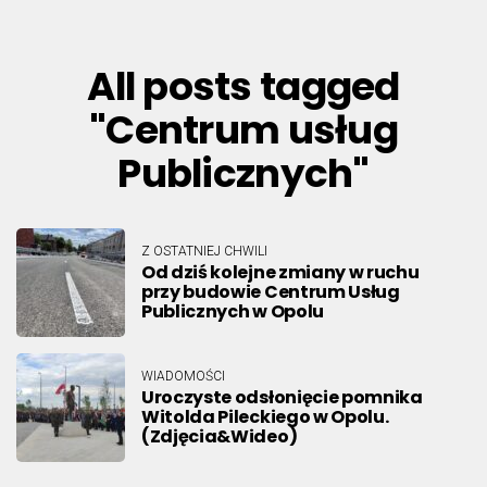
All posts tagged
"Centrum usług
Publicznych"
Z OSTATNIEJ CHWILI
Od dziś kolejne zmiany w ruchu
przy budowie Centrum Usług
Publicznych w Opolu
WIADOMOŚCI
Uroczyste odsłonięcie pomnika
Witolda Pileckiego w Opolu.
(Zdjęcia&Wideo)