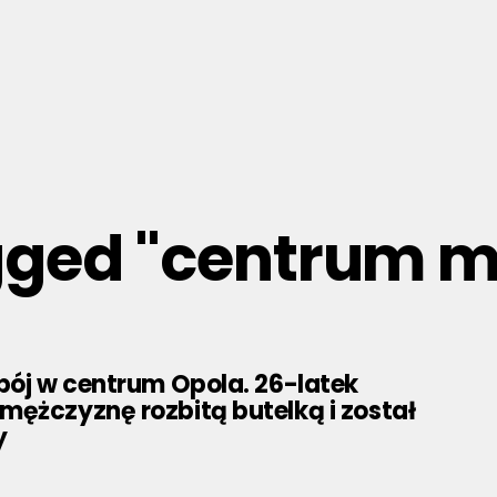
agged "centrum m
bój w centrum Opola. 26-latek
mężczyznę rozbitą butelką i został
y