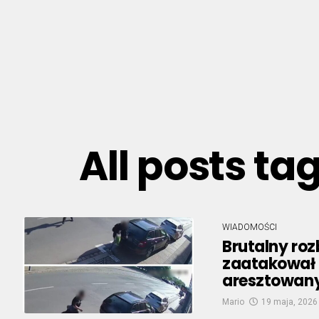
All posts t
WIADOMOŚCI
Brutalny roz
zaatakował 
aresztowan
Mario
19 maja, 2026