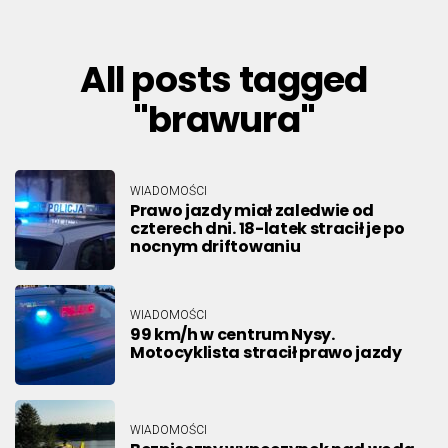
All posts tagged
"brawura"
WIADOMOŚCI
Prawo jazdy miał zaledwie od
czterech dni. 18-latek stracił je po
nocnym driftowaniu
WIADOMOŚCI
99 km/h w centrum Nysy.
Motocyklista stracił prawo jazdy
WIADOMOŚCI