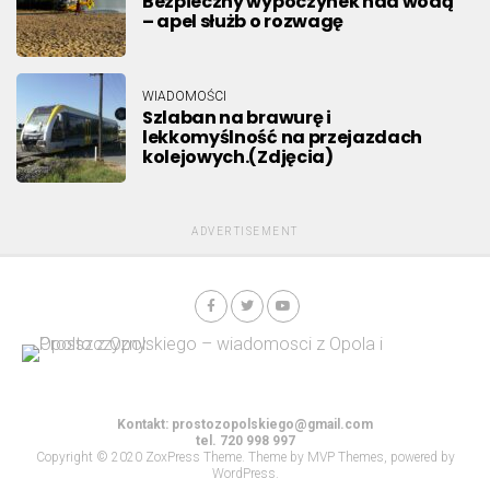
Bezpieczny wypoczynek nad wodą
– apel służb o rozwagę
WIADOMOŚCI
Szlaban na brawurę i
lekkomyślność na przejazdach
kolejowych.(Zdjęcia)
ADVERTISEMENT
Kontakt:
prostozopolskiego@gmail.com
tel. 720 998 997
Copyright © 2020 ZoxPress Theme. Theme by MVP Themes, powered by
WordPress.