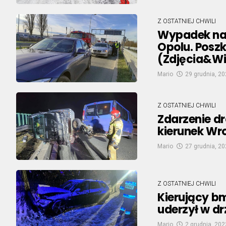
Z OSTATNIEJ CHWILI
Wypadek na 
Opolu. Posz
(Zdjęcia&W
Mario
29 grudnia, 2
Z OSTATNIEJ CHWILI
Zdarzenie d
kierunek Wr
Mario
27 grudnia, 2
Z OSTATNIEJ CHWILI
Kierujący b
uderzył w dr
Mario
2 grudnia, 202