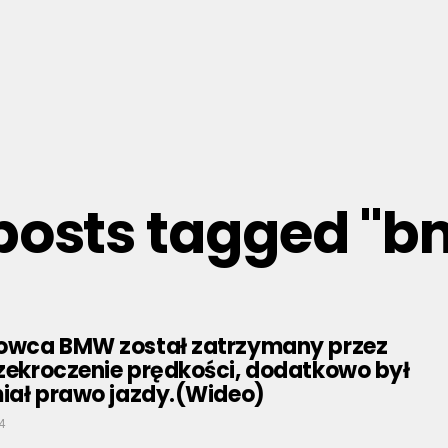
 posts tagged "
erowca BMW został zatrzymany przez
rzekroczenie prędkości, dodatkowo był
 miał prawo jazdy.(Wideo)
4