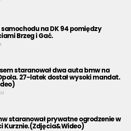
 samochodu na DK 94 pomiędzy
iami Brzeg i Gać.
3
usem staranował dwa auta bmw na
pola. 27-latek dostał wysoki mandat.
ideo)
023
mw staranował prywatne ogrodzenie w
i Kurznie.(Zdjęcia&Wideo)