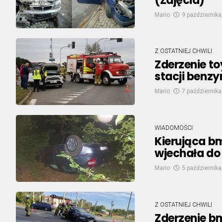
(Zdjęcia)
Mario
9 października
Z OSTATNIEJ CHWILI
Zderzenie to
stacji benz
Mario
7 października
WIADOMOŚCI
Kierująca b
wjechała do 
Mario
5 października
Z OSTATNIEJ CHWILI
Zderzenie bm