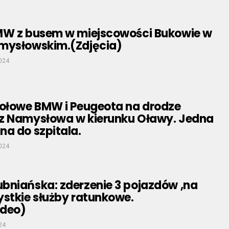
MW z busem w miejscowości Bukowie w
mysłowskim.(Zdjęcia)
2024
zołowe BMW i Peugeota na drodze
z Namysłowa w kierunku Oławy. Jedna
a do szpitala.
2024
bniańska: zderzenie 3 pojazdów ,na
ystkie służby ratunkowe.
ideo)
24