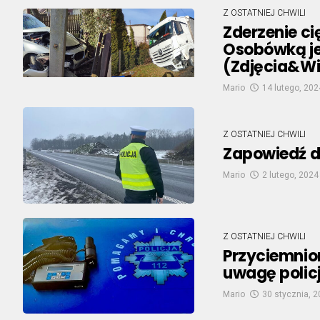
Z OSTATNIEJ CHWILI
Zderzenie ci
Osobówką je
(Zdjęcia&W
Mario
14 lutego, 202
Z OSTATNIEJ CHWILI
Zapowiedź d
Mario
2 lutego, 2024
Z OSTATNIEJ CHWILI
Przyciemnio
uwagę polic
Mario
30 stycznia, 