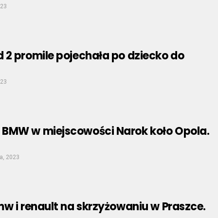
023
 2 promile pojechała po dziecko do
.
023
BMW w miejscowości Narok koło Opola.
a, 2023
w i renault na skrzyżowaniu w Praszce.