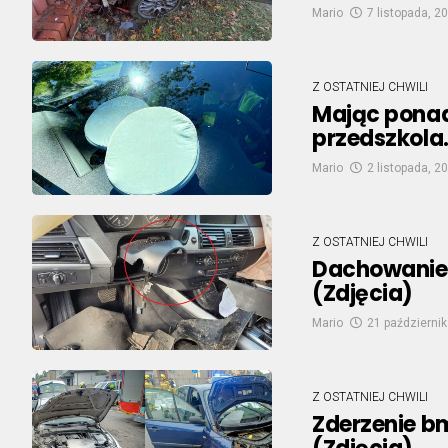
Mario
7 listopada, 2
Z OSTATNIEJ CHWILI
Mając ponad
przedszkola
Mario
2 listopada, 2
Z OSTATNIEJ CHWILI
Dachowanie 
(Zdjęcia)
Mario
21 październik
Z OSTATNIEJ CHWILI
Zderzenie bm