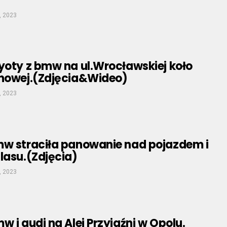
, 2023
yoty z bmw na ul.Wrocławskiej koło
ynowej.(Zdjęcia&Wideo)
, 2023
mw straciła panowanie nad pojazdem i
lasu.(Zdjęcia)
, 2023
w i audi na Alei Przyjaźni w Opolu.