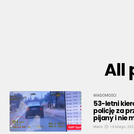
All
WIADOMOŚCI
53-letni ki
policję za p
pijany i nie
Mario
14 lutego, 202