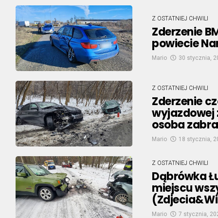
Z OSTATNIEJ CHWILI
Zderzenie B
powiecie Na
Mario
30 stycznia, 
Z OSTATNIEJ CHWILI
Zderzenie c
wyjazdowej 
osoba zabran
Mario
18 stycznia, 
Z OSTATNIEJ CHWILI
Dąbrówka Łu
miejscu wsz
(Zdjecia&W
Mario
7 stycznia, 20