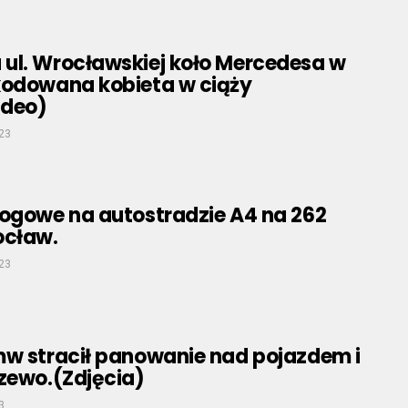
ul. Wrocławskiej koło Mercedesa w
kodowana kobieta w ciąży
ideo)
023
rogowe na autostradzie A4 na 262
ocław.
023
mw stracił panowanie nad pojazdem i
zewo.(Zdjęcia)
3