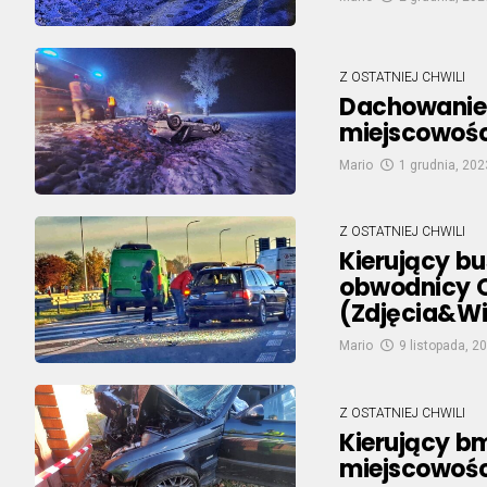
Z OSTATNIEJ CHWILI
Dachowanie
miejscowośc
Mario
1 grudnia, 202
Z OSTATNIEJ CHWILI
Kierujący b
obwodnicy O
(Zdjęcia&W
Mario
9 listopada, 2
Z OSTATNIEJ CHWILI
Kierujący b
miejscowośc