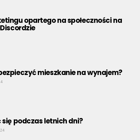
etingu opartego na społeczności na
 Discordzie
bezpieczyć mieszkanie na wynajem?
24
 się podczas letnich dni?
024