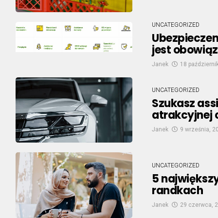
UNCATEGORIZED
Ubezpieczeni
jest obowią
Janek
18 październi
UNCATEGORIZED
Szukasz ass
atrakcyjnej 
Janek
9 września, 2
UNCATEGORIZED
5 największy
randkach
Janek
29 czerwca, 