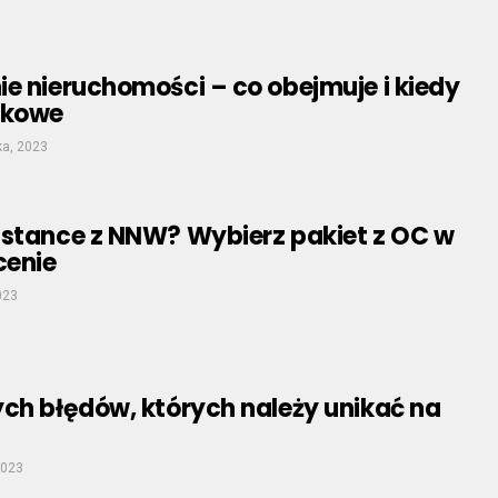
e nieruchomości – co obejmuje i kiedy
zkowe
ka, 2023
istance z NNW? Wybierz pakiet z OC w
cenie
023
ch błędów, których należy unikać na
2023