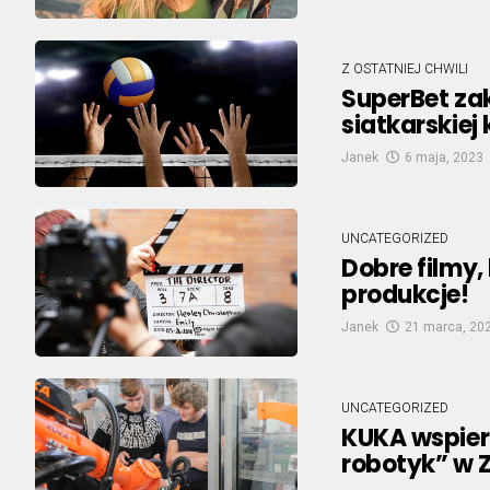
Z OSTATNIEJ CHWILI
SuperBet za
siatkarskiej
Janek
6 maja, 2023
UNCATEGORIZED
Dobre filmy,
produkcje!
Janek
21 marca, 20
UNCATEGORIZED
KUKA wspier
robotyk” w 