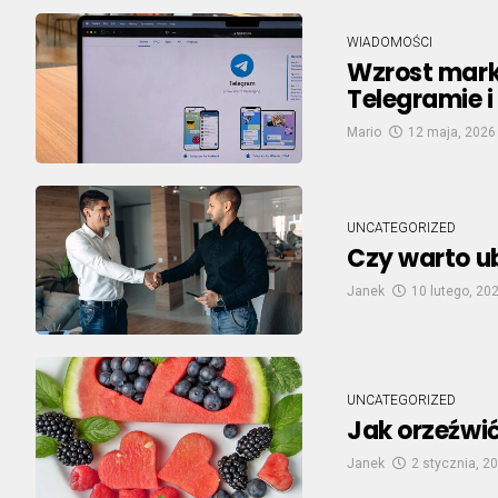
WIADOMOŚCI
Wzrost mark
Telegramie i
Mario
12 maja, 2026
UNCATEGORIZED
Czy warto u
Janek
10 lutego, 20
UNCATEGORIZED
Jak orzeźwić
Janek
2 stycznia, 2