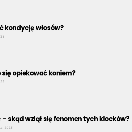
ć kondycję włosów?
023
 się opiekować koniem?
023
 – skąd wziął się fenomen tych klocków?
ka, 2023