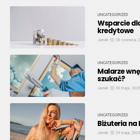
UNCATEGORIZED
Wsparcie dl
kredytowe
Janek
28 czerwca, 
UNCATEGORIZED
Malarze wnę
szukać?
Janek
30 maja, 202
UNCATEGORIZED
Biżuteria na
Janek
29 maja, 202