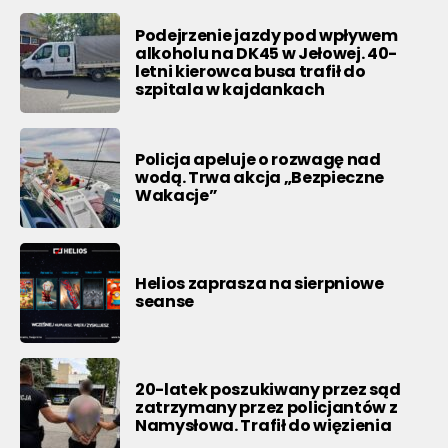
Podejrzenie jazdy pod wpływem
alkoholu na DK45 w Jełowej. 40-
letni kierowca busa trafił do
szpitala w kajdankach
Policja apeluje o rozwagę nad
wodą. Trwa akcja „Bezpieczne
Wakacje”
Helios zaprasza na sierpniowe
seanse
20-latek poszukiwany przez sąd
zatrzymany przez policjantów z
Namysłowa. Trafił do więzienia