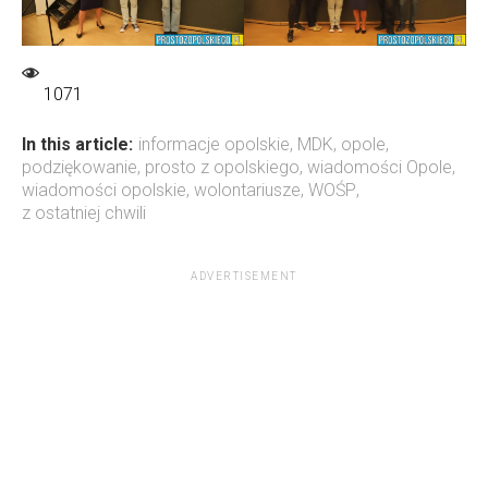
1071
In this article:
informacje opolskie
,
MDK
,
opole
,
podziękowanie
,
prosto z opolskiego
,
wiadomości Opole
,
wiadomości opolskie
,
wolontariusze
,
WOŚP
,
z ostatniej chwili
ADVERTISEMENT