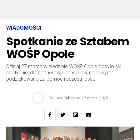
WIADOMOŚCI
Spotkanie ze Sztabem
WOŚP Opole
Dzisiaj 27 marca w siedzibie WOŚP Opole odbyło się
spotkanie, dla partnerów, sponsorów, na którym
podziękowano za pomoc i uczestnictwo
By
Jack
Published
27 marca, 2025