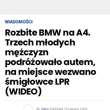
WIADOMOŚCI
Rozbite BMW na A4.
Trzech młodych
mężczyzn
podróżowało autem,
na miejsce wezwano
śmigłowce LPR
(WIDEO)
By
Mario
Published
15 czerwca, 2026