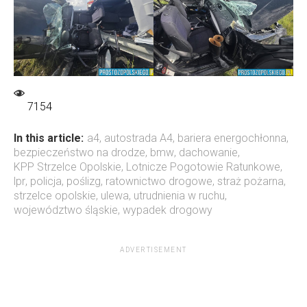
7154
In this article:
a4
,
autostrada A4
,
bariera energochłonna
,
bezpieczeństwo na drodze
,
bmw
,
dachowanie
,
KPP Strzelce Opolskie
,
Lotnicze Pogotowie Ratunkowe
,
lpr
,
policja
,
poślizg
,
ratownictwo drogowe
,
straż pożarna
,
strzelce opolskie
,
ulewa
,
utrudnienia w ruchu
,
województwo śląskie
,
wypadek drogowy
ADVERTISEMENT