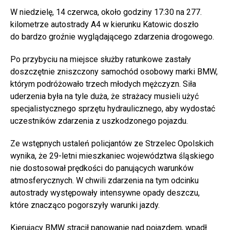
W niedzielę, 14 czerwca, około godziny 17:30 na 277.
kilometrze autostrady A4 w kierunku Katowic doszło
do bardzo groźnie wyglądającego zdarzenia drogowego.
Po przybyciu na miejsce służby ratunkowe zastały
doszczętnie zniszczony samochód osobowy marki BMW,
którym podróżowało trzech młodych mężczyzn. Siła
uderzenia była na tyle duża, że strażacy musieli użyć
specjalistycznego sprzętu hydraulicznego, aby wydostać
uczestników zdarzenia z uszkodzonego pojazdu.
Ze wstępnych ustaleń policjantów ze Strzelec Opolskich
wynika, że 29-letni mieszkaniec województwa śląskiego
nie dostosował prędkości do panujących warunków
atmosferycznych. W chwili zdarzenia na tym odcinku
autostrady występowały intensywne opady deszczu,
które znacząco pogorszyły warunki jazdy.
Kierujący BMW stracił panowanie nad pojazdem, wpadł