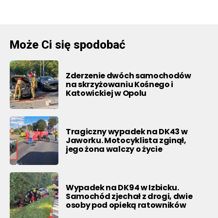
Może Ci się spodobać
Zderzenie dwóch samochodów
na skrzyżowaniu Kośnego i
Katowickiej w Opolu
Tragiczny wypadek na DK43 w
Jaworku. Motocyklista zginął,
jego żona walczy o życie
Wypadek na DK94 w Izbicku.
Samochód zjechał z drogi, dwie
osoby pod opieką ratowników