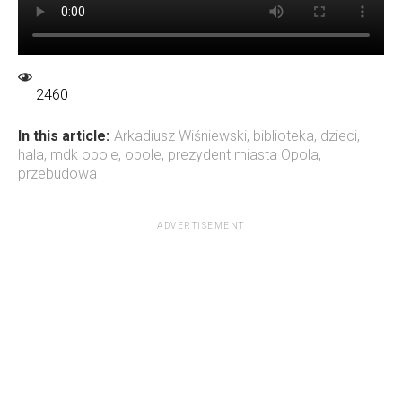
2460
In this article:
Arkadiusz Wiśniewski
,
biblioteka
,
dzieci
,
hala
,
mdk opole
,
opole
,
prezydent miasta Opola
,
przebudowa
ADVERTISEMENT