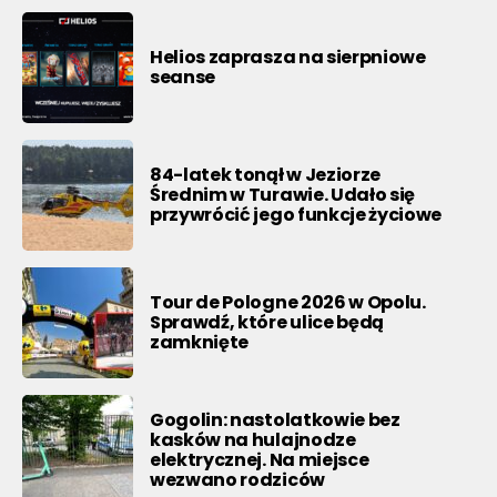
Helios zaprasza na sierpniowe
seanse
84-latek tonął w Jeziorze
Średnim w Turawie. Udało się
przywrócić jego funkcje życiowe
Tour de Pologne 2026 w Opolu.
Sprawdź, które ulice będą
zamknięte
Gogolin: nastolatkowie bez
kasków na hulajnodze
elektrycznej. Na miejsce
wezwano rodziców