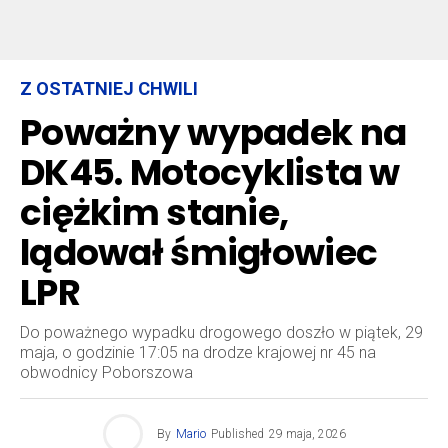
Z OSTATNIEJ CHWILI
Poważny wypadek na
DK45. Motocyklista w
ciężkim stanie,
lądował śmigłowiec
LPR
Do poważnego wypadku drogowego doszło w piątek, 29
maja, o godzinie 17:05 na drodze krajowej nr 45 na
obwodnicy Poborszowa
By
Mario
Published
29 maja, 2026