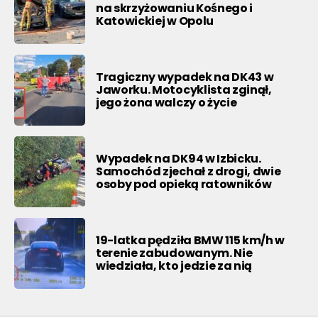
na skrzyżowaniu Kośnego i
Katowickiej w Opolu
Tragiczny wypadek na DK43 w
Jaworku. Motocyklista zginął,
jego żona walczy o życie
Wypadek na DK94 w Izbicku.
Samochód zjechał z drogi, dwie
osoby pod opieką ratowników
19-latka pędziła BMW 115 km/h w
terenie zabudowanym. Nie
wiedziała, kto jedzie za nią