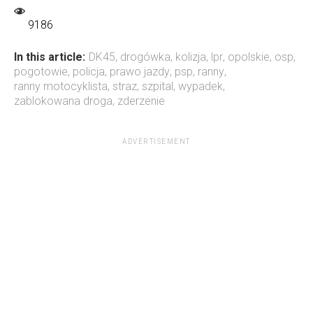
9186
In this article:
DK45
,
drogówka
,
kolizja
,
lpr
,
opolskie
,
osp
,
pogotowie
,
policja
,
prawo jazdy
,
psp
,
ranny
,
ranny motocyklista
,
straz
,
szpital
,
wypadek
,
zablokowana droga
,
zderzenie
ADVERTISEMENT