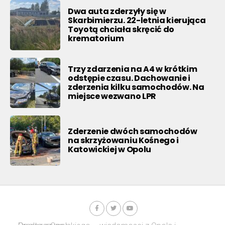
Dwa auta zderzyły się w
Skarbimierzu. 22-letnia kierująca
Toyotą chciała skręcić do
krematorium
Trzy zdarzenia na A4 w krótkim
odstępie czasu. Dachowanie i
zderzenia kilku samochodów. Na
miejsce wezwano LPR
Zderzenie dwóch samochodów
na skrzyżowaniu Kośnego i
Katowickiej w Opolu