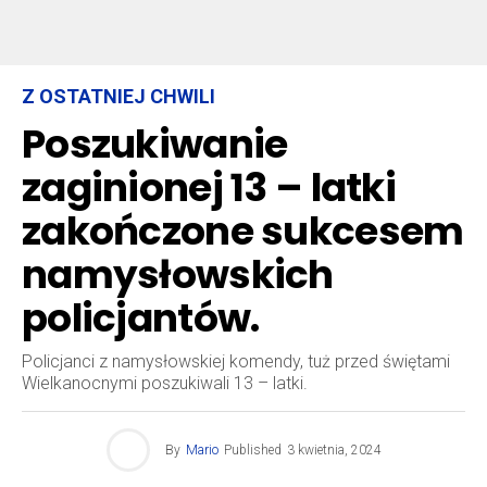
Z OSTATNIEJ CHWILI
Poszukiwanie
zaginionej 13 – latki
zakończone sukcesem
namysłowskich
policjantów.
Policjanci z namysłowskiej komendy, tuż przed świętami
Wielkanocnymi poszukiwali 13 – latki.
By
Mario
Published
3 kwietnia, 2024