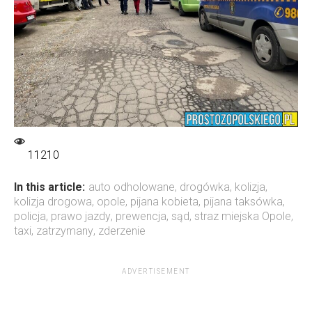
11210
In this article:
auto odholowane
,
drogówka
,
kolizja
,
kolizja drogowa
,
opole
,
pijana kobieta
,
pijana taksówka
,
policja
,
prawo jazdy
,
prewencja
,
sąd
,
straz miejska Opole
,
taxi
,
zatrzymany
,
zderzenie
ADVERTISEMENT