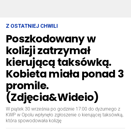
Z OSTATNIEJ CHWILI
Poszkodowany w
kolizji zatrzymał
kierującą taksówką.
Kobieta miała ponad 3
promile.
(Zdjęcia&Wideio)
W piątek 30 września po godzinie 17:00 do dyżurnego z
KWP w Opolu wpłynęło zgłoszenie o kierującej taksówką,
która spowodowała kolizję