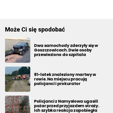
Może Ci się spodobać
Dwa samochody zderzyły się w
Goszczowicach. Dwie osoby
przewieziono do szpitala
81-latek znaleziony martwy w
rowie. Na miejscu pracują
policjanci i prokurator
Policjanci z Namysłowa ugasili
pożar przed przyjazdem straży.
Ich szybka reakcja zapobiegła